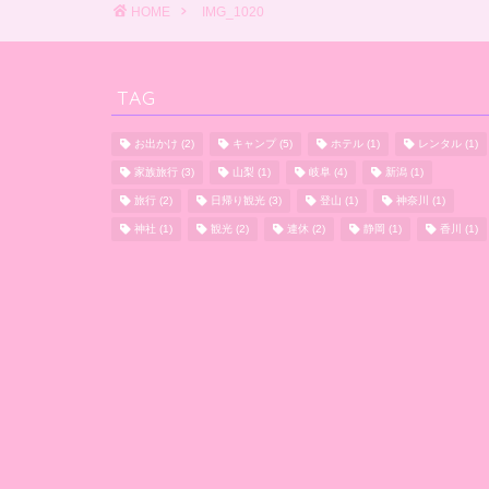
HOME
IMG_1020
TAG
お出かけ
(2)
キャンプ
(5)
ホテル
(1)
レンタル
(1)
家族旅行
(3)
山梨
(1)
岐阜
(4)
新潟
(1)
旅行
(2)
日帰り観光
(3)
登山
(1)
神奈川
(1)
神社
(1)
観光
(2)
連休
(2)
静岡
(1)
香川
(1)