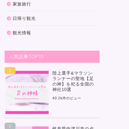
家族旅行
日帰り観光
観光情報
人気記事TOP10
陸上選手&マラソン
ランナーの聖地【足
の神】を祀る全国の
神社10選
40.2k件のビュー
岐阜県中津川市の夕