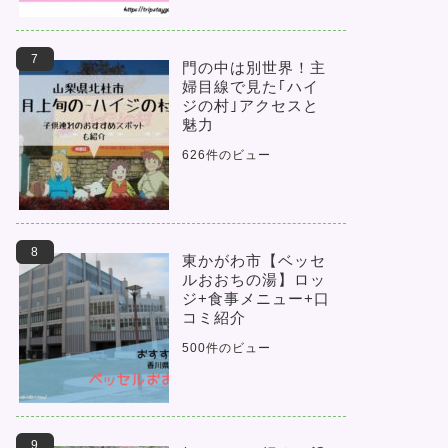
門の中は別世界！主
婦目線で見た｢ハイ
ジの村｣アクセスと
魅力
626件のビュー
東かがわ市【ベッセ
ルおおちの湯】ロッ
ジ+食事メニュー+口
コミ紹介
500件のビュー