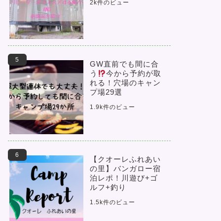
2k件のビュー
GW直前でも間に合
う
今から予約が取
れる！穴場のキャン
プ場29選
1.9k件のビュー
【クオーレふれあい
の里】バンガロー宿
泊レポ！川遊び+ゴ
ルフ+釣り
1.5k件のビュー