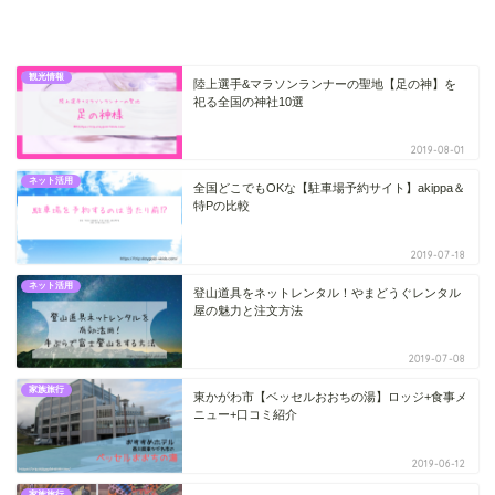
観光情報
陸上選手&マラソンランナーの聖地【足の神】を
祀る全国の神社10選
2019-08-01
ネット活用
全国どこでもOKな【駐車場予約サイト】akippa＆
特Pの比較
2019-07-18
ネット活用
登山道具をネットレンタル！やまどうぐレンタル
屋の魅力と注文方法
2019-07-08
家族旅行
東かがわ市【ベッセルおおちの湯】ロッジ+食事メ
ニュー+口コミ紹介
2019-06-12
家族旅行