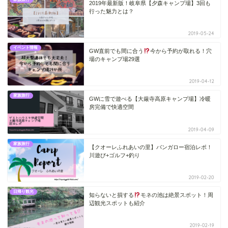
2019年最新版！岐阜県【夕森キャンプ場】3回も
行った魅力とは？
2019-05-24
イベント情報
GW直前でも間に合う
今から予約が取れる！穴
場のキャンプ場29選
2019-04-12
家族旅行
GWに雪で遊べる【大厳寺高原キャンプ場】冷暖
房完備で快適空間
2019-04-09
家族旅行
【クオーレふれあいの里】バンガロー宿泊レポ！
川遊び+ゴルフ+釣り
2019-02-20
日帰り観光
知らないと損する
モネの池は絶景スポット！周
辺観光スポットも紹介
2019-02-19