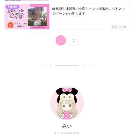
家族旅行
岐阜県中津川市の夕森キャンプ場体験レポ！２つ
のゾーンを公開します
2019-02-18
1
2
みい
4人の子持ち主婦